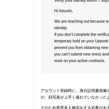
Verify your identity within 7 da
Hi Atsushi,
We are reaching out because we 
identity.
If you don’t complete the verific
temporary hold on your Upwork a
prevent you from obtaining new 
you can’t submit new ones) and wi
work on your active contracts.
アカウント登録時に、身分証明書画像
が、顔写真が上手く撮れていなかった
そのため再度本人確認をする必要があ