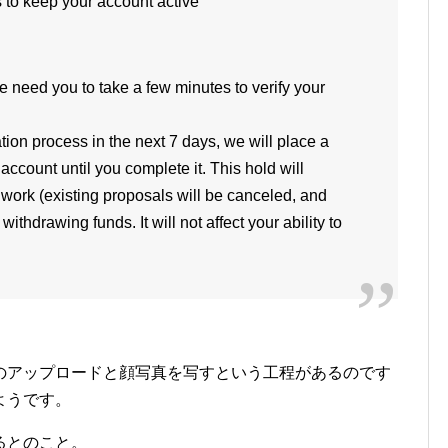
ys to keep your account active
need you to take a few minutes to verify your
ation process in the next 7 days, we will place a
ccount until you complete it. This hold will
work (existing proposals will be canceled, and
thdrawing funds. It will not affect your ability to
のアップロードと顔写真を写すという工程があるのです
ようです。
るとのこと。