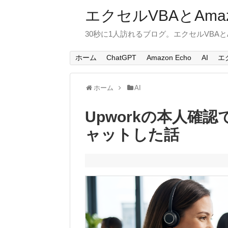
エクセルVBAとAmaz
30秒に1人訪れるブログ。エクセルVBAと
ホーム
ChatGPT
Amazon Echo
AI
エ
ホーム
AI
Upworkの本人確
ャットした話