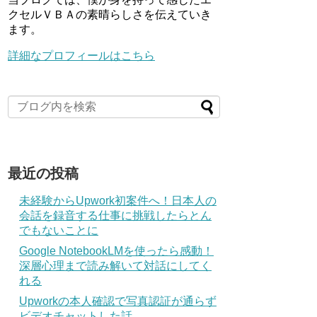
クセルＶＢＡの素晴らしさを伝えていき
ます。
詳細なプロフィールはこちら
最近の投稿
未経験からUpwork初案件へ！日本人の
会話を録音する仕事に挑戦したらとん
でもないことに
Google NotebookLMを使ったら感動！
深層心理まで読み解いて対話にしてく
れる
Upworkの本人確認で写真認証が通らず
ビデオチャットした話