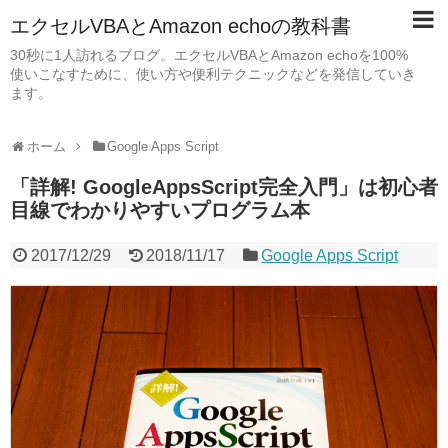
エクセルVBAとAmazon echoの教科書
30秒に1人訪れるブログ。エクセルVBAとAmazon echoを100%
使いこなすために、使い方や便利テクニックなどを発信していき
ます。
ホーム
Google Apps Script
「詳解! GoogleAppsScript完全入門」は初心者
目線でわかりやすいプログラム本
2017/12/29
2018/11/17
Google Apps Script