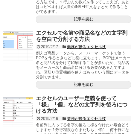
る方法です。１行ぶんの数式を作ってしまえば、あと
はコピペすれば大量のINSERT文をまとめて作ること
ができます。
記事を読む
エクセルで名前や商品名などの文字列
を空白で分割する方法
2019/2/17
業務が捗るエクセル技
例えば商品データから、スーパーマーケットで使う
POPを作るときなどに役に立ちます。POPはメーカー
名と商品名を分けて印刷することが多いため、商品名
をメーカー名と商品名に分ける必要があるんですよ
ね。区切り位置機能を使えばあっという間にデータを
分割できます。
記事を読む
エクセルのユーザー定義を使って
「様」「個」などの文字列を後ろにつ
ける方法
2019/2/16
業務が捗るエクセル技
名前列に入ってる名字の後ろに様を付けたい場合どう
しますか？数行程度ならまだしも、何百、何千行にな