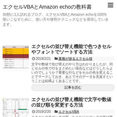
エクセルVBAとAmazon echoの教科書
30秒に1人訪れるブログ。エクセルVBAとAmazon echoを100%
使いこなすために、使い方や便利テクニックなどを発信していき
ます。
エクセルの並び替え機能で色つきセル
やフォントでソートする方法
2019/2/21
業務が捗るエクセル技
文字や数値で並び替えのやり方はわかりましたが、同
じセルの色で行をまとめたい場合などはどうしたらよ
いのでしょうか？重要な行などをセルの色を変えるこ
とでマークしておき、あとでそのデータを見返すとい
うことは結構よくあることです。
記事を読む
エクセルの並び替え機能で文字や数値
の並び順を変更する方法
2019/2/20
エクセルVBA