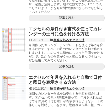
ったら日が暮れてしまいます。そこで書式設定のユー
ザー定義が活躍します。地味な技ですが、1つ１つ入
力していより、かなり時間の短縮になるのでぜひ試し
てみてください。
記事を読む
エクセルの条件付き書式を使ってカレ
ンダーの土日に色を付ける方法
2019/2/15
業務が捗るエクセル技
今回作ったカレンダーテンプレートを使えば年月を変
えるだけで、すべての月のカレンダーが自動で作れて
しまいます。このように初めにちょっと手間をかける
だけで、次からの作業がぐっと楽になるんですね～。
ぜひ活用してみてください。
記事を読む
エクセルで年月を入れると自動で日付
と曜日を表示させる方法
2019/2/14
業務が捗るエクセル技
面倒なカレンダー作成を効率化する手順を紹介しま
す。エクセルのTEXT関数を使って、年月を入れただ
けでその月の日付と曜日が表示されるようなシートの
作り方を説明していきます。勤務表や作業日報、ガン