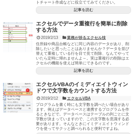
トチャート作成などに役立ててみてください。
記事を読む
エクセルでデータ重複行を簡単に削除
する方法
2019/2/13
業務が捗るエクセル技
住所録や商品台帳などに同じ内容のデータがあり、削
除したいと思ったことはありませんか？データを並び
替えて重複している行を目で見て削除、なんてやって
いたら定時に帰れませんよ～。実は重複行の削除はエ
クセルの機能を使えば簡単にできるのです。
記事を読む
エクセルVBAのイミディエイトウィン
ドウで文字数をカウントする方法
2019/2/12
エクセルVBA
プログラムを書く時にも文字数を調べたい場合があり
ます。例えばデータベースと連携するプログラムを作
るときなどで。データベースはテーブルの列ごとに文
字数が決まっていますので、この文字数を意識する必
要があります。そんなときにイミディエイトウィンド
ウを使ってサクッと調べられると便利ですよね。