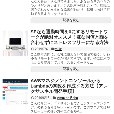
んな人をたくさん見てきました。あなたもそのうちの
ひとりだと思います。この記事を読むことで、転職に
踏み切れない根本的な原因がわかり、転職に向けて行
動できるようになります。
記事を読む
SEなら通勤時間を0にするリモートワ
ークが絶対オススメ！嫌な同僚と顔を
合わせずにストレスフリーになる方法
2019/7/4
転職
ここ数年の間に、会社に通わないで在宅で働く、いわ
ゆるリモートワークが増えてきています。特に欧米で
はかなり浸透しており、スタンダードな...
記事を読む
AWSマネジメントコンソールから
Lambdaの関数を作成する方法【アレ
クサスキル開発手順】
2019/6/15
Amazon Echo
こんにちは～。「デザインもできるシステムエンジニ
ア」のあつもり(@atumori17)です。このブログではAI
スピーカーの使い方やエクセルV...