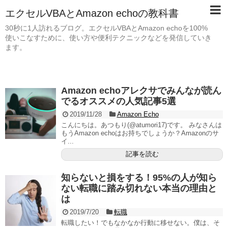
エクセルVBAとAmazon echoの教科書
30秒に1人訪れるブログ。エクセルVBAとAmazon echoを100%
使いこなすために、使い方や便利テクニックなどを発信していき
ます。
Amazon echoアレクサでみんなが読ん
でるオススメの人気記事5選
2019/11/28
Amazon Echo
こんにちは。あつもり(@atumori17)です。 みなさんは
もうAmazon echoはお持ちでしょうか？Amazonのサ
イ...
記事を読む
知らないと損をする！95%の人が知ら
ない転職に踏み切れない本当の理由と
は
2019/7/20
転職
転職したい！でもなかなか行動に移せない。僕は、そ