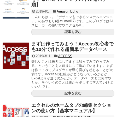
順】
2019/4/1
Amazon Echo
こんにちは～。「デザインもできるシステムエンジニ
ア」のあつもり(@atumori17)です。このブログではAI
スピーカーの使い方やエクセルV...
記事を読む
まずは作ってみよう！Access初心者で
も10分で作れる超簡単データベース
2019/3/11
ACCESS
難しいことは抜きにしてまずは触ってみて作ってみ
る、ということを大前提にして進めていきます。まず
は作ってみてプログラムが動く喜びを感じることが大
切です。Accessの仕組みがどうなっているかとか、
Excelと何が違うのかとか、データベースとは何ぞや
とか、そういうのことは後から少しずつ学んでいけば
いいんです。
記事を読む
エクセルのホームタブの編集セクショ
ンの使い方【基本マニュアル】