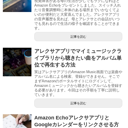
視覚障害がある母の生活が少しでもラクになればと
Amazon Echoをプレゼントしました。スイッチ入れ
たり音量調整時に本体のある場所までいかなくてよ
いのが便利だと大変喜んでました。アレクサアプリ
の音声履歴を見れば、母とアレクサとの会話がいつ
でも見れるので生活の様子を確認することができま
す。
記事を読む
アレクサアプリでマイミュージックラ
イブラリから聴きたい曲をアルバム単
位で再生する方法
実はアレクサアプリのAmazon Music画面では楽曲や
アルバム名による検索、登録ができません。そこで
まずAmazonのポータルサイトにログインして、
Amazonミュージックから聴きたいアルバムを登録す
る必要があります。今回はその手順を丁寧に説明し
ていきます。
記事を読む
Amazon Echoアレクサアプリと
Googleカレンダーをリンクさせる方