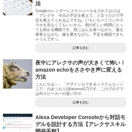
法
Googleカレンダーにスケジュールを入れておけば
「アレクサ 今日の予定を教えて」と言うだけで予
定を教えてくれるんですね。いちいちパソコンやス
マホを見なくてもいいから、朝の忙しい時間にとっ
ても助かる機能です。朝ごはんを食べながら、服を
着替えながら、歯を磨きながら、予定を確認できち
ゃうんですっ。
記事を読む
夜中にアレクサの声が大きくて怖い！
amazon echoをささやき声に変える
方法
こんにちは～。「デザインもできるシステムエンジ
ニア」のあつもり(@atumori17)です。このブログで
はAIスピーカーの使い方や、...
記事を読む
Alexa Developer Consoleから対話モ
デルを設計する方法【アレクサスキル
開発手順】