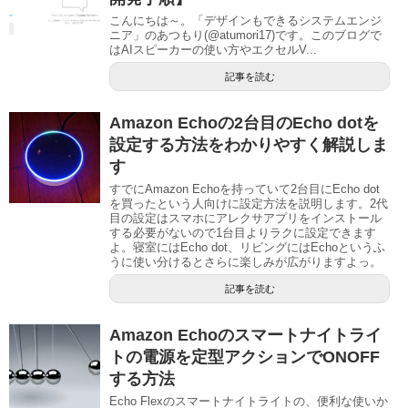
こんにちは～。「デザインもできるシステムエンジ
ニア」のあつもり(@atumori17)です。このブログで
はAIスピーカーの使い方やエクセルV...
記事を読む
Amazon Echoの2台目のEcho dotを
設定する方法をわかりやすく解説しま
す
すでにAmazon Echoを持っていて2台目にEcho dot
を買ったという人向けに設定方法を説明します。2代
目の設定はスマホにアレクサアプリをインストール
する必要がないので1台目よりラクに設定できます
よ。寝室にはEcho dot、リビングにはEchoというふ
うに使い分けるとさらに楽しみが広がりますよっ。
記事を読む
Amazon Echoのスマートナイトライ
トの電源を定型アクションでONOFF
する方法
Echo Flexのスマートナイトライトの、便利な使いか