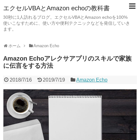
エクセルVBAとAmazon echoの教科書
30秒に1人訪れるブログ。エクセルVBAとAmazon echoを100%
使いこなすために、使い方や便利テクニックなどを発信していき
ます。
ホーム
Amazon Echo
Amazon Echoアレクサアプリのスキルで家族
に伝言をする方法
2018/7/16
2019/7/19
Amazon Echo